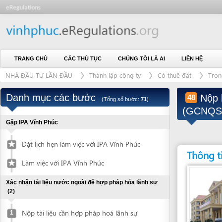
TRANG CHỦ
CÁC THỦ TỤC
CHÚNG TÔI LÀ AI
LIÊN HỆ
NHÀ ĐẦU TƯ LẦN ĐẦU
Thành lập công ty
Có thuê đất
Trong khu c
Danh mục các bước
Nộp hồ sơ
48
(Tổng số bước:
71
)
(GCNQSDĐ)
Gặp IPA Vĩnh Phúc
Đặt lịch hẹn làm việc với IPA Vĩnh Phúc
Thông tin liên
Làm việc với IPA Vĩnh Phúc
Xác nhận tài liệu nước ngoài để hợp pháp hóa lãnh sự
(2)
Nộp tài liệu cần hợp pháp hoá lãnh sự
1
Nhận tài liệu đã được hợp pháp hoá lãnh
2
Đơn vị giải quyết
sự