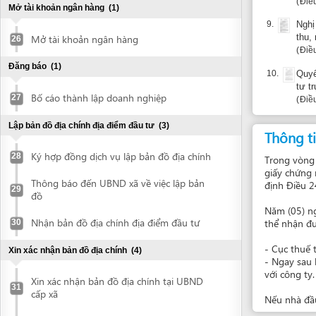
Trong vòng 30 ngày
giấy chứng nhận q
Thông báo đến UBND xã về việc lập bản
định Điều 24.3 củ
29
đồ
Năm (05) ngày sau 
Nhận bản đồ địa chính địa điểm đầu tư
thể nhận được thôn
30
- Cục thuế tỉnh Vĩn
Xin xác nhận bản đồ địa chính
(4)
- Ngay sau khi IPA
với công ty.
Xin xác nhận bản đồ địa chính tại UBND
31
cấp xã
Nếu nhà đầu tư/côn
Nhận bản đồ địa chính đã được UBND
32
cấp xã xác nhận
Ai xác nhậ
Vinh DO T
Xin xác nhận bản đồ địa chính tại UBND
33
cấp huyện
Báo cáo về
Nhận bản đồ địa chính đã được UBND
34
cấp huyện xác nhận
Khiếu nại: Ba
Thanh toán chi phí giải phóng mặt bằng
(2)
Đề nghị xác định chi phí giải phóng mặt
35
bằng và xây dựng cơ sở hạ tầng (nếu có)