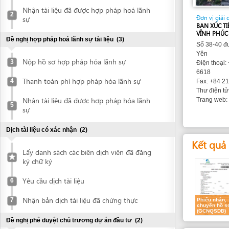
BAN XÚC TIẾN VÀ H
VĨNH PHÚC
Đề nghị hợp pháp hoá lãnh sự tài liệu
(3)
Số 38-40 đường Ngu
Yên
Nộp hồ sơ hợp pháp hóa lãnh sự
3
Điện thoại: +84 91
6618
Thanh toán phí hợp pháp hóa lãnh sự
4
Fax: +84 211 361 6
ipa@ip
Thư điện tử:
Nhận tài liệu đã được hợp pháp hóa lãnh
www.ipa
Trang web:
5
sự
Dịch tài liệu có xác nhận
(2)
Kết quả dự k
Lấy danh sách các biên dịch viên đã đăng
ký chữ ký
Yêu cầu dịch tài liệu
6
Nhận bản dịch tài liệu đã chứng thực
7
Phiếu nhận,
chuyển hồ sơ
(GCNQSDĐ)
Đề nghị phê duyệt chủ trương dự án đầu tư
(2)
Các yêu cầu
Nộp hồ sơ xin phê duyệt chủ trương về
8
địa điểm đầu tư
1.
Đơn đề ngh
Tài liệu này
Nhận văn bản phê duyệt chủ trương đầu
Môi trường n