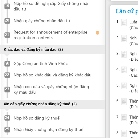
Điều 28.2và
Gặp Công an tỉnh Vĩnh Phúc
4.
Nghị định s
Nộp hồ sơ khắc dấu và đăng ký khắc dấu
22
Các điều 3.3,
5.
Nghị định s
Nhận con dấu và giấy chứng nhận đăng
23
Điều 24.3
ký mẫu dấu
6.
Thông tư số
Xin cấp giấy chứng nhận đăng ký thuế
(2)
Điều 3
Nộp hồ sơ đăng ký thuế
7.
Thông tư số
24
Điều PL.2
Nhận Giấy chứng nhận đăng ký thuế
25
8.
Thông tư số
Điều Phụlục
Mở tài khoản ngân hàng
(1)
9.
Nghị quyết 
thu, nộp, qu
Mở tài khoản ngân hàng
26
Điều Phụlục
Đăng báo
(1)
10.
Quyết định 
tư trực tiếp
Bố cáo thành lập doanh nghiệp
27
Điều 14
Lập bản đồ địa chính địa điểm đầu tư
(3)
Thông tin bổ
Ký hợp đồng dịch vụ lập bản đồ địa chính
28