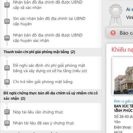
Chi trả tiền giải phóng mặt bằng
36
Đề nghị chứng thực bản đồ địa chính và uỷ nhiệm chi có
xác nhận
(2)
Đơn vị giải quyết
BAN XÚC TIẾN VÀ H
VĨNH PHÚC
Nộp tài liệu cần chứng thực
37
Số 38-40 đường Ngu
Nhận tài liệu đã sao y chứng thực
Yên
38
Điện thoại: +84 91
6618
Xin thu hồi, giao đất, cho thuê đất
(2)
Fax: +84 211 361 6
ipa@ip
Thư điện tử:
Nộp hồ sơ đề nghị giao đất cho thuê
39
www.ipa
Trang web:
Nhận quyết định thu hồi và cho thuê đất
40
Tham gia họp Bàn giao đất tại thực địa
(1)
Họp bàn giao đất thực địa
41
Đề nghị chứng thực hồ sơ hợp đồng thuê đất
(2)
Nộp tài liệu cần chứng thực
42
Nhận tài liệu đã sao y chứng thực
43