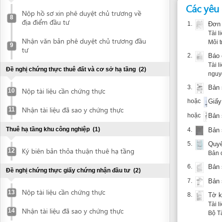
9
tư
2.
Báo cáo kết 
Tài liệu này
Đề nghị chứng thực thuê đất và cơ sở hạ tầng
(2)
nguyên và Mô
3.
Bản sao chứ
Nộp tài liệu cần chứng thực
10
hoặc
Giấy chứng 
Nhận tài liệu đã sao y chứng thực
11
hoặc
Bản sao y c
Thuê hạ tầng khu công nghiệp
(1)
4.
Bản sao y c
5.
Quyết định t
Ký biên bản thỏa thuận thuê hạ tầng
12
Bản chính th
6.
Bản sao chứ
Đề nghị chứng thực giấy chứng nhận đầu tư
(2)
7.
Bản sao y c
Nộp tài liệu cần chứng thực
13
8.
Tờ khai tiề
Tài liệu này
Nhận tài liệu đã sao y chứng thực
14
Bộ Tài chính.
Đối với dự án trồng
Declare investment project information online
giấy tờ sau:
1.
Giấy tờ về g
Declare investment project information
online
2.
Giấy tờ về 
Có thể là hợ
hoặc chứng t
Đăng ký cấp giấy chứng nhận đầu tư
(2)