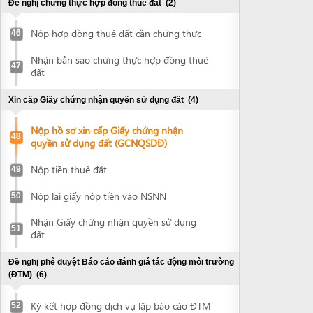
Đề nghị phê duyệt Báo cáo đánh giá tác động môi trường
(ĐTM)
(6)
Ký kết hợp đồng dịch vụ lập báo cáo ĐTM
52
Nhận báo cáo ĐTM
53
Nộp hồ sơ thẩm định báo cáo ĐTM
54
Tham gia họp thẩm định báo cáo ĐTM
55
Nộp hồ sơ thẩm định báo cáo ĐTM hoàn
56
thiện
Nhận quyết định phê duyệt báo cáo ĐTM
57
Đề nghị chứng thực giấy chứng nhận quyền sử dụng đất,
báo cáo ĐTM
(2)
Nộp hợp đồng thuê đất cần chứng thực
58
Nhận tài liệu sao y chứng thực
59
Lập hồ sơ thiết kế xin cấp GPXD
(2)