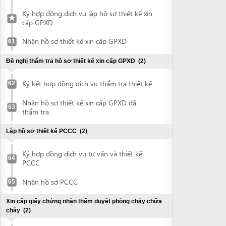
Nộp hồ sơ đề nghị thẩm duyệt PCCC
66
Nhận Giấy chứng nhận về thẩm duyệt
67
phòng cháy chữa cháy
Xin cấp Giấy phép xây dựng
(2)
Nộp hồ sơ xin cấp giấy phép xây dựng
68
(GPXD)
Nhận Giấy phép xây dựng
69
Make seal and notify seal specimen
(2)
Make seal
70
Notify seal specimen
71