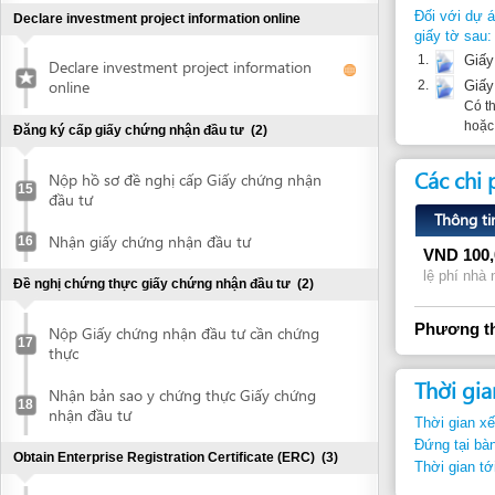
Các chi phí
Nộp hồ sơ đề nghị cấp Giấy chứng nhận
15
đầu tư
Thông tin chi ti
Nhận giấy chứng nhận đầu tư
16
VND
100,000
lệ phí nhà nước
Đề nghị chứng thực giấy chứng nhận đầu tư
(2)
Phương thức tha
Nộp Giấy chứng nhận đầu tư cần chứng
17
thực
Thời gian thự
Nhận bản sao y chứng thực Giấy chứng
18
nhận đầu tư
Thời gian xếp hàng:
Đứng tại bàn tiếp n
Obtain Enterprise Registration Certificate (ERC)
(3)
Thời gian tới bước t
Nộp hồ sơ đề nghị cấp Giấy chứng nhận
19
đầu tư
Căn cứ pháp 
Nhận giấy chứng nhận đầu tư
20
1.
Luật Đất Đa
Các điều 46,
Request for annoucement of enterprise
21
registration contents
2.
Nghị định s
Các điều 38
Khắc dấu và đăng ký mẫu dấu
(2)
3.
Nghị định s