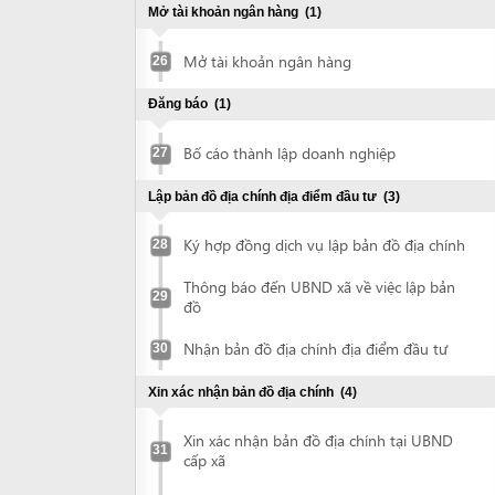
Thông báo đến UBND xã về việc lập bản
29
đồ
Nhận bản đồ địa chính địa điểm đầu tư
30
Xin xác nhận bản đồ địa chính
(4)
Xin xác nhận bản đồ địa chính tại UBND
31
cấp xã
Nhận bản đồ địa chính đã được UBND
32
cấp xã xác nhận
Xin xác nhận bản đồ địa chính tại UBND
33
cấp huyện
Nhận bản đồ địa chính đã được UBND
34
cấp huyện xác nhận
Thanh toán chi phí giải phóng mặt bằng
(2)
Đề nghị xác định chi phí giải phóng mặt
35
bằng và xây dựng cơ sở hạ tầng (nếu có)