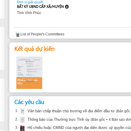
List of People's Committees
Kết quả dự kiến
Phiếu nhận tài
liệu
Các yêu cầu
1.
Văn bản chấp thuận chủ trương về địa điểm đầu tư
(Bản gốc + 16 Bản sao đơ
2.
Thông báo của Thường trực Tỉnh ủy
(Bản gốc + 4 Bản sao đơn giản)
3.
Hộ chiếu hoặc CMND của người đại diện được uỷ quyền của nhà đầu tư
(B
trường hợp nhà đầu tư là tổ chức
4.
Hộ chiếu hoặc CMND của nhà đầu tư là cá nhân
(Bản gốc + 3 Bản sao đơn gi
trường hợp nhà đầu tư là cá nhân