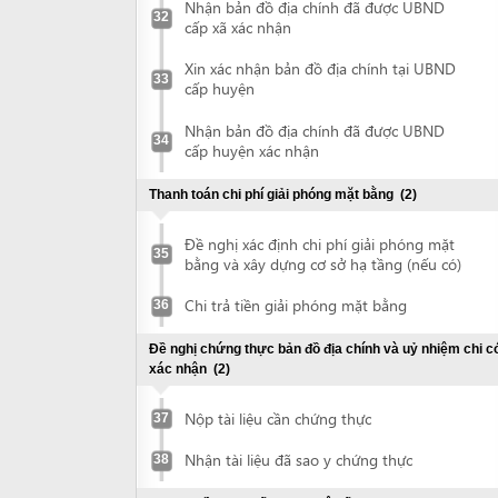
Chi trả tiền giải phóng mặt bằng
36
Đề nghị chứng thực bản đồ địa chính và uỷ nhiệm chi có
xác nhận
(2)
Nộp tài liệu cần chứng thực
37
Nhận tài liệu đã sao y chứng thực
38
Xin thu hồi, giao đất, cho thuê đất
(2)
Nộp hồ sơ đề nghị giao đất cho thuê
39
Nhận quyết định thu hồi và cho thuê đất
40
Tham gia họp Bàn giao đất tại thực địa
(1)
Họp bàn giao đất thực địa
41
Đề nghị chứng thực hồ sơ hợp đồng thuê đất
(2)
Nộp tài liệu cần chứng thực
42
Nhận tài liệu đã sao y chứng thực
43