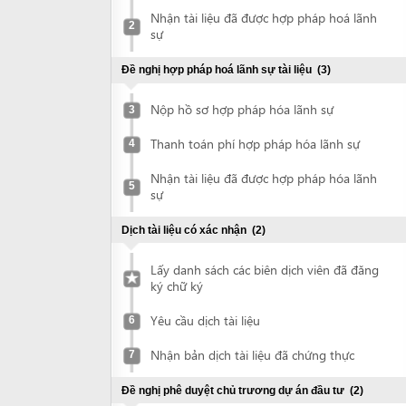
Đề nghị hợp pháp hoá lãnh sự tài liệu
(3)
Nộp hồ sơ hợp pháp hóa lãnh sự
3
Thanh toán phí hợp pháp hóa lãnh sự
4
Nhận tài liệu đã được hợp pháp hóa lãnh
5
sự
Dịch tài liệu có xác nhận
(2)
Lấy danh sách các biên dịch viên đã đăng
ký chữ ký
Yêu cầu dịch tài liệu
6
Nhận bản dịch tài liệu đã chứng thực
7
Đề nghị phê duyệt chủ trương dự án đầu tư
(2)
Nộp hồ sơ xin phê duyệt chủ trương về
8
địa điểm đầu tư
Nhận văn bản phê duyệt chủ trương đầu