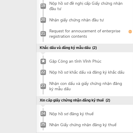
Gặp Công an tỉnh Vĩnh Phúc
Nộp hồ sơ khắc dấu và đăng ký khắc dấu
22
Nhận con dấu và giấy chứng nhận đăng
23
ký mẫu dấu
Xin cấp giấy chứng nhận đăng ký thuế
(2)
Nộp hồ sơ đăng ký thuế
24
Nhận Giấy chứng nhận đăng ký thuế
25
Mở tài khoản ngân hàng
(1)
Mở tài khoản ngân hàng
26
Đăng báo
(1)
Bố cáo thành lập doanh nghiệp
27
Lập bản đồ địa chính địa điểm đầu tư
(3)
Ký hợp đồng dịch vụ lập bản đồ địa chính
28