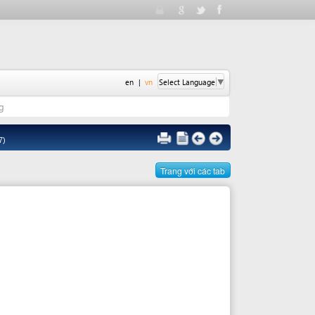
en
|
vn
Select Language
▼
Trang với các tab