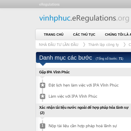
TRANG CHỦ
CÁC THỦ TỤC
CHÚNG TÔI LÀ AI
L
NHÀ ĐẦU TƯ LẦN ĐẦU
Thành lập công ty
Có thuê 
Danh mục các bước
(Tổng số bước:
71
)
Gặp IPA Vĩnh Phúc
Đặt lịch hẹn làm việc với IPA Vĩnh Phúc
Làm việc với IPA Vĩnh Phúc
Xác nhận tài liệu nước ngoài để hợp pháp hóa lãnh sự
(2)
Nộp tài liệu cần hợp pháp hoá lãnh sự
1
Nhận tài liệu đã được hợp pháp hoá lãnh
2
sự