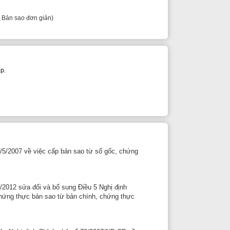
 cấp bản sao từ sổ gốc, chứng
à bổ sung Điều 5 Nghị định
sao từ bản chính, chứng thực
hính phủ số 79/2007/NĐ-CP về
 ký do Bộ Tư pháp ban hành ngày