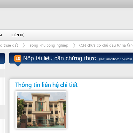
IÊN HỆ
đất
Trong khu công nghiệp
KCN chưa có chủ đầu tư hạ tầng
Nộp tài liệu cần chứng thực
10
(last modified: 1/20/2017)
Thông tin liên hệ chi tiết
Đơn vị giải quyết
BẤT KỲ UBND CẤP XÃ/HUYỆN
Tỉnh Vĩnh Phúc