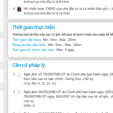
Thời gian thực hiện
Trường hợp tài liệu nộp sau 15 giờ, kết quả sẽ được nhận vào ngày kế tiếp.
Thời gian xếp hàng:
Min. 5mn - Max. 20mn
Đứng tại bàn tiếp nhận:
Min. 5mn - Max. 10mn
Thời gian tới bước tiếp theo:
Max. 2 ngày
Căn cứ pháp lý
1.
Nghị định số 79/2007/NĐ-CP do Chính phủ ban hành ngày 18/5/2007 về việc
thực bản sao từ bản chính, chứng thực chữ ký
Các điều 5, 13, 14, 15
2.
Nghị định 04/2012/NĐ-CP do Chính phủ ban hành ngày 20/01/2012 sửa đổi v
79/2007/NĐ-CP ngày 18/5/2007 về cấp bản sao từ sổ gốc, chứng thực bản 
chữ ký
Điều 1
3.
Thông tư 03/2008/TT-BTP hướng dẫn thi hành một số điều của Nghị định C
cấp bản sao từ sổ gốc, chứng thực bản sao từ bản chính, chứng thực chữ
18/5/2007
Điều 1
Thông tin bổ sung